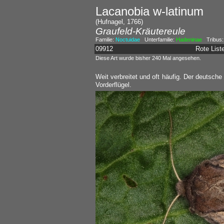
Lacanobia w-latinum
(Hufnagel, 1766)
Graufeld-Kräutereule
Familie:
Noctuidae
Unterfamilie:
Hadeninae
Tribus
09912
Rote Lis
Diese Art wurde bisher 240 Mal angesehen.
Weit verbreitet und oft häufig. Der deuts
Vorderflügel.