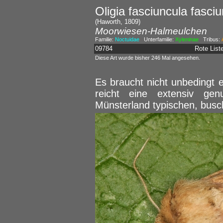
Oligia fasciuncula fasci
(Haworth, 1809)
Moorwiesen-Halmeulchen
Familie:
Noctuidae
Unterfamilie:
Xyleninae
Tribus:
09784
Rote Lis
Diese Art wurde bisher 246 Mal angesehen.
Es braucht nicht unbedingt 
reicht eine extensiv ge
Münsterland typischen, bus