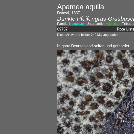
Apamea aquila
Donzel, 1837
Dunkle Pfeifengras-Grasbüsc
Familie:
Noctuidae
Unterfamilie:
Xyleninae
Tribus:
09757
Rote Lis
Diese Art wurde bisher 242 Mal angesehen.
In ganz Deutschland selten und gefährdet.