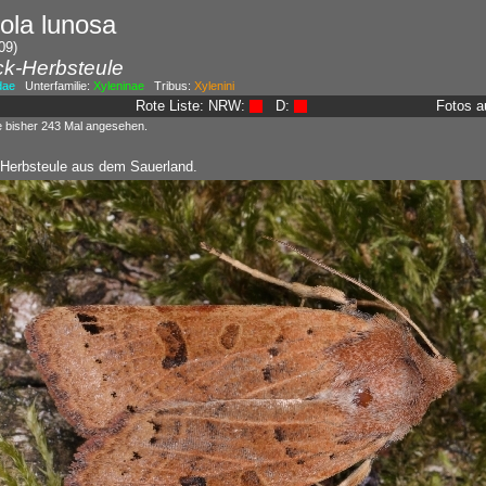
ola lunosa
09)
ck-Herbsteule
dae
Unterfamilie:
Xyleninae
Tribus:
Xylenini
Rote Liste: NRW:
D:
Fotos a
e bisher 243 Mal angesehen.
 Herbsteule aus dem Sauerland.