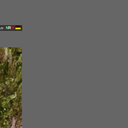
us:
N
R
W