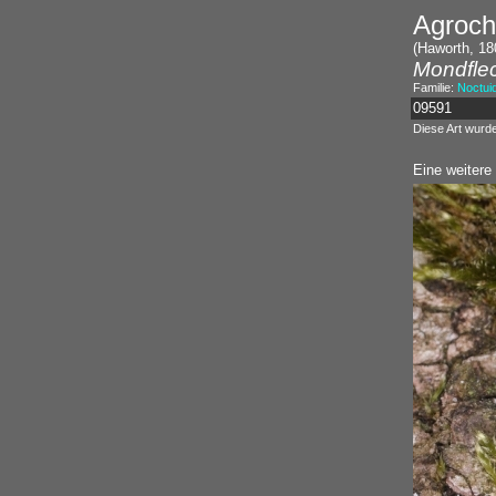
Agroch
(Haworth, 18
Mondfle
Familie:
Noctui
09591
Diese Art wurd
Eine weitere