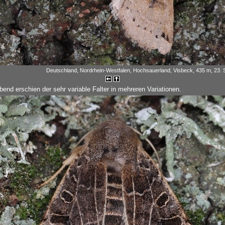
Deutschland, Nordrhein-Westfalen, Hochsauerland, Visbeck, 435 m, 23.
end erschien der sehr variable Falter in mehreren Variationen.