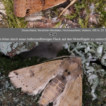
Deutschland, Nordrhein-Westfalen, Hochsauerland, Visbeck, 435 m, 23.
n Arten durch einen halbmondförmigen Fleck auf den Hinterflügeln zu untersc