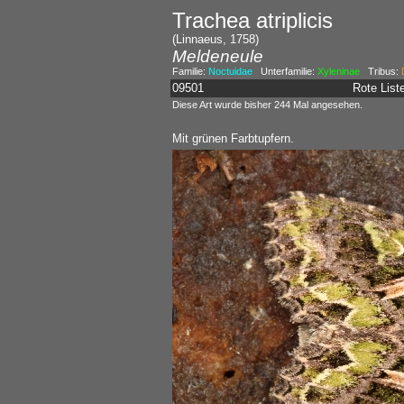
Trachea atriplicis
(Linnaeus, 1758)
Meldeneule
Familie:
Noctuidae
Unterfamilie:
Xyleninae
Tribus:
09501
Rote Lis
Diese Art wurde bisher 244 Mal angesehen.
Mit grünen Farbtupfern.