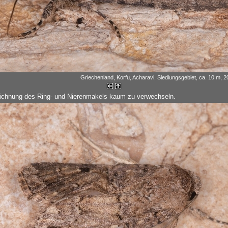
Griechenland, Korfu, Acharavi, Siedlungsgebiet, ca. 10 m, 
ichnung des Ring- und Nierenmakels kaum zu verwechseln.