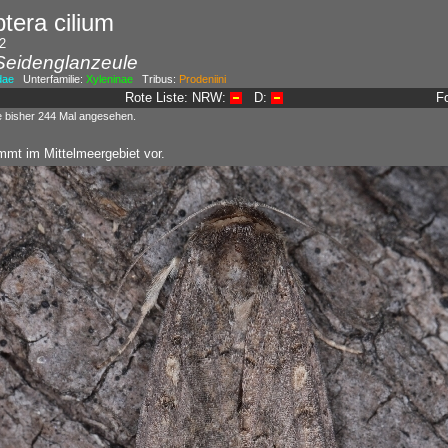
tera cilium
2
Seidenglanzeule
dae
Unterfamilie:
Xyleninae
Tribus:
Prodeniini
Rote Liste: NRW:
D:
F
e bisher 244 Mal angesehen.
mmt im Mittelmeergebiet vor.