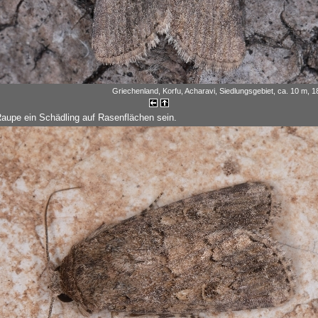
Griechenland, Korfu, Acharavi, Siedlungsgebiet, ca. 10 m, 
 Raupe ein Schädling auf Rasenflächen sein.