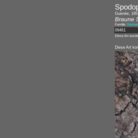
Spodop
Guenée, 185
Braune 
Familie:
Noctui
09461
Diese Art wurd
Diese Art ko