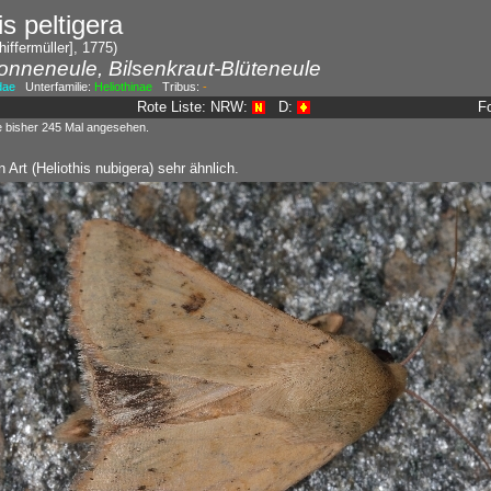
is peltigera
iffermüller], 1775)
onneneule, Bilsenkraut-Blüteneule
dae
Unterfamilie:
Heliothinae
Tribus:
-
Rote Liste: NRW:
D:
F
e bisher 245 Mal angesehen.
 Art (Heliothis nubigera) sehr ähnlich.