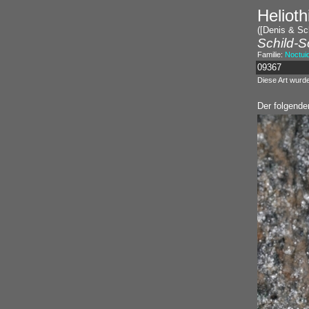
Helioth
([Denis & Sch
Schild-S
Familie:
Noctui
09367
Diese Art wurd
Der folgenden