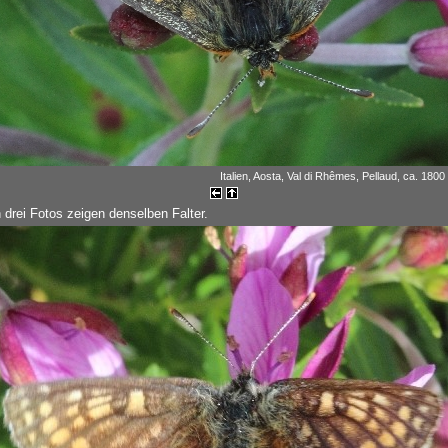
Italien, Aosta, Val di Rhêmes, Pellaud, ca. 1800
 drei Fotos zeigen denselben Falter.