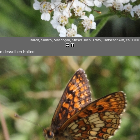
Italien, Südtirol, Vinschgau, Stilfser Joch, Trafoi, Tartscher Alm, ca. 1700
te desselben Falters.