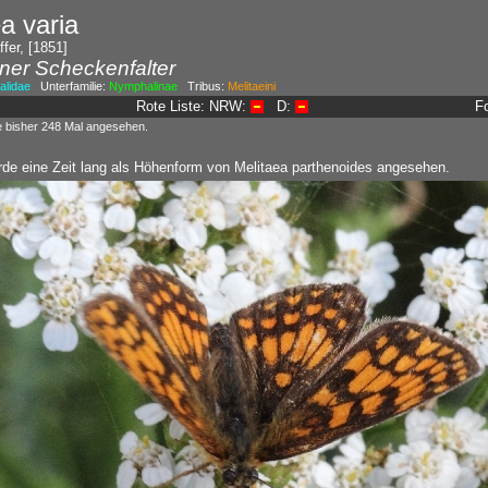
a varia
fer, [1851]
ner Scheckenfalter
lidae
Unterfamilie:
Nymphalinae
Tribus:
Melitaeini
Rote Liste: NRW:
D:
F
e bisher 248 Mal angesehen.
rde eine Zeit lang als Höhenform von Melitaea parthenoides angesehen.