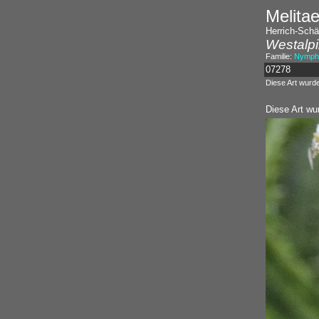
Melitae
Herrich-Schäf
Westalpi
Familie:
Nympha
07278
Diese Art wurd
Diese Art wu