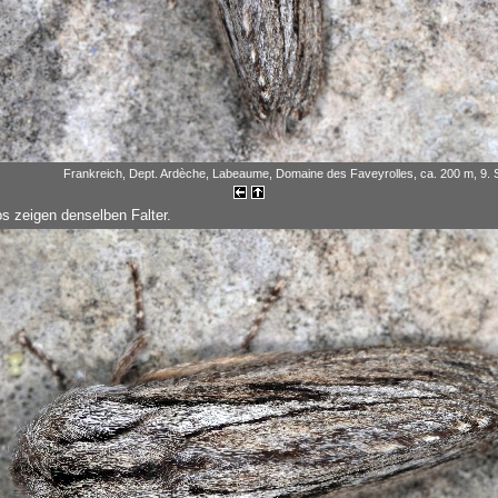
Frankreich, Dept. Ardèche, Labeaume, Domaine des Faveyrolles, ca. 200 m, 9.
os zeigen denselben Falter.