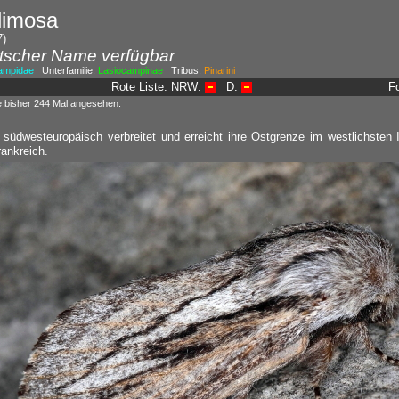
limosa
7)
tscher Name verfügbar
ampidae
Unterfamilie:
Lasiocampinae
Tribus:
Pinarini
Rote Liste: NRW:
D:
F
e bisher 244 Mal angesehen.
t südwesteuropäisch verbreitet und erreicht ihre Ostgrenze im westlichsten I
ankreich.