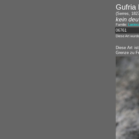
Gufria 
(Serres, 182
kein deu
Familie:
Lasioc
06761
Diese Art wurd
Diese Art is
Grenze zu Fr